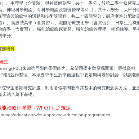
驗）、生理學（含實驗）與神經解剖學，共十一學分，於第二學年修習完
論、神經科學概論、骨科學概論及復健醫學等科目，共十四學分，大部分
療理論與治療性的活動和技術等課程，共二十四個學分，循序漸進分配於
習）、義肢裝具學（含實習）、職能治療技術學（含實習）、日常生活機
治療學（含實習）、職能治療臨床實習、職能治療管理學、就業輔導。另
四學分。
實務培育
研究
 Learning(PBL)來加強同學的學習能力。希望同學主動發掘問題、尋找資
、閱讀並作整理。本系要求學生於準備過程中要定期與老師討論，以讓老
學院學生暑期研究計畫，利用暑假期間教導其基本的研究概念與方法，並
臨床結合奠下基礎。
職能治療師聯盟（
WFOT
）之規定。
grammes/education/wfot-approved-education-programmes