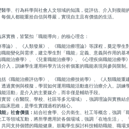
礎醫學、行為科學與社會人文領域的知識，從評估、介入到復能
，每個人都能重拾自信與尊嚴，實現自主且有價值的生活。
臨床實務，皆緊扣「職能導向」的核心理念：
療導論》、《人類發展》、《職能治療理論》等課程，奠定學生
的職能變化與需求，建立學生對「職能」定義、意義與作用的基
病職能治療學》、《兒童職能治療學》、《心理疾病職能治療學
與介入，訓練學生運用科學方法分析個案的職能表現與參與限制
包括《職能治療評估學》、《職能治療技術學》、《人類職能重
。透過實例與模擬，學習如何運用職能活動進行治療介入。訓練
職能活動」是介入的主要媒介，而非僅是輔助手段。
與實習（在醫院、學校、社區等多元場域），強調理論與實務結
的臨床思維，是學生實踐過程的核心。
職能」社會價值：
結合社會學、公共衛生、社工等概念，強調「
社工等領域互動，將所學應用於各個場域，強調「在地生活」、
，共同支持個體的職能健康。鼓勵學生探討科技輔助職能、職場