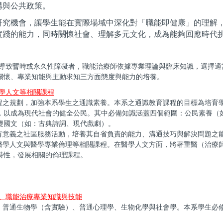
構與公共政策。
研究機會，讓學生能在實際場域中深化對「職能即健康」的理解
實踐的能力，同時關懷社會、理解多元文化，成為能夠回應時代
導致暫時或永久性障礙者，職能治療師依據專業理論與臨床知識，選擇適
關懷、專業知能與主動求知三方面態度與能力的培養。
學人文等相關課程
程之規劃，加強本系學生之通識素養。本系之通識教育課程的目標為培育
，以成為現代社會的健全公民。其中必備知識涵蓋四個範圍：公民素養（
礎國文（如：古典詩詞、現代戲劇）。
有意義之社區服務活動，培養其自省負責的能力、溝通技巧與解決問題之
醫學人文與醫學專業倫理等相關課程。在醫學人文方面，將著重醫（治療
特性，發展相關的倫理課程。
、職能治療專業知識與技能
、普通生物學（含實驗）、普通心理學、生物化學與社會學。本系學生必