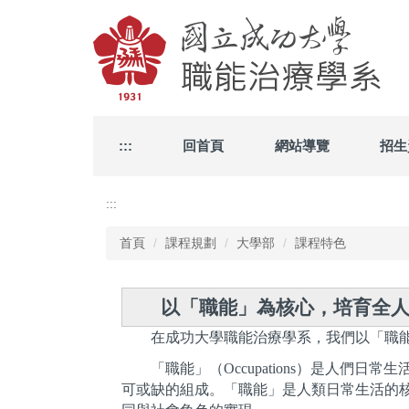
跳
到
主
要
內
容
區
:::
回首頁
網站導覽
招生
:::
首頁
課程規劃
大學部
課程特色
以「職能」為核心，培育全
在成功大學職能治療學系，我們以「職
「職能」（Occupations）是人
可或缺的組成。「職能」是人類日常生活的