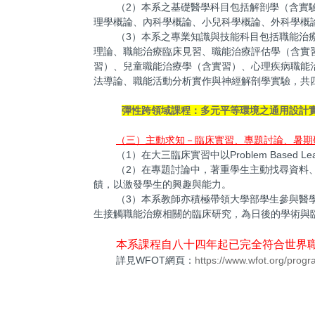
（2）本系之基礎醫學科目包括解剖學（含實
理學概論、內科學概論、小兒科學概論、外科學概
（3）本系之專業知識與技能科目包括職能治
理論、職能治療臨床見習、職能治療評估學（含實
習）、兒童職能治療學（含實習）、心理疾病職能
法導論、職能活動分析實作與神經解剖學實驗，共
彈性跨領域課程：多元平等環境之通用設計
（三）主動求知－臨床實習、專題討論、暑期
（1）在大三臨床實習中以Problem Based
（2）在專題討論中，著重學生主動找尋資料
饋，以激發學生的興趣與能力。
（3）本系教師亦積極帶領大學部學生參與醫
生接觸職能治療相關的臨床研究，為日後的學術與
本系課程自八十四年起已完全符合世界
詳見WFOT網頁：
https://www.wfot.org/pro